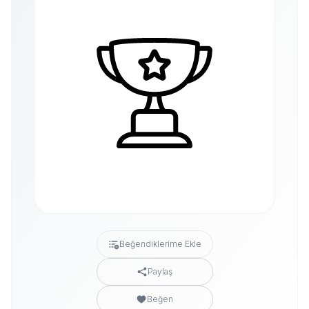
Beğendiklerime Ekle
Paylaş
Beğen