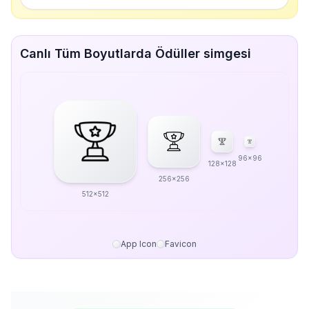
Canlı Tüm Boyutlarda Ödüller simgesi
96x96
128x128
256x256
512x512
App Icon
Favicon