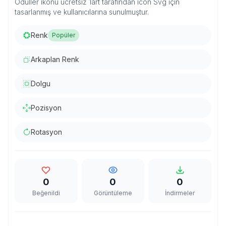
Ödüller ikonu ücretsiz 1art tarafından icon Svg için
tasarlanmış ve kullanıcılarına sunulmuştur.
Renk
Popüler
Arkaplan Renk
Dolgu
Pozisyon
Rotasyon
0
0
0
Beğenildi
Görüntüleme
İndirmeler