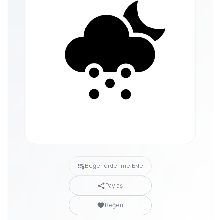
Beğendiklerime Ekle
Paylaş
Beğen