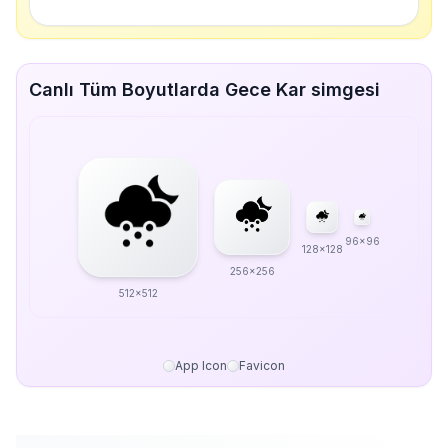
Canlı Tüm Boyutlarda Gece Kar simgesi
96x96
128x128
256x256
512x512
App Icon
Favicon