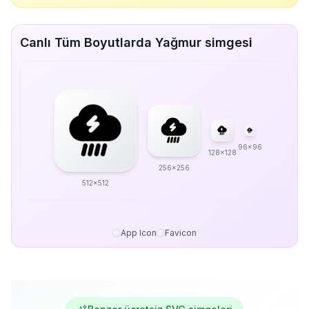
Canlı Tüm Boyutlarda Yağmur simgesi
96x96
128x128
256x256
512x512
App Icon
Favicon