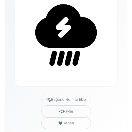
Beğendiklerime Ekle
Paylaş
Beğen