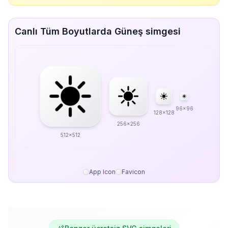
Canlı Tüm Boyutlarda Güneş simgesi
96x96
128x128
256x256
512x512
App Icon
Favicon