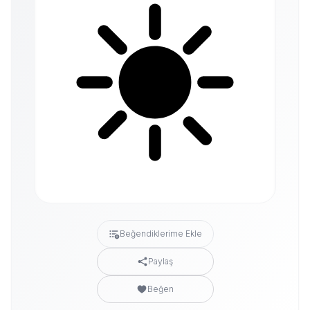
Beğendiklerime Ekle
Paylaş
Beğen