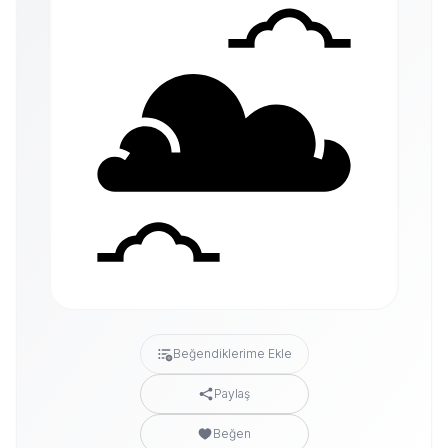
Beğendiklerime Ekle
Paylaş
Beğen