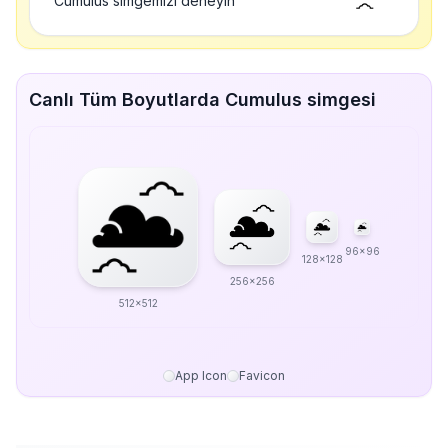
Cumulus simgemizi deneyin
Canlı Tüm Boyutlarda Cumulus simgesi
96x96
128x128
256x256
512x512
App Icon
Favicon