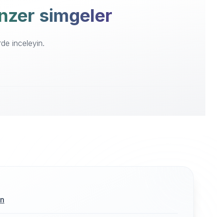
enzer simgeler
de inceleyin.
ın