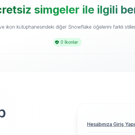
etsiz simgeler ile ilgili b
e ikon kütüphanesindeki diğer Snowflake öğelerini farklı stiller
0 İkonlar
p
Hesabınıza Giriş Yap