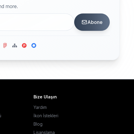
and more.
Abone
Bize Ulaşın
Yardım
ü
İkon İstekleri
Blog
Lisanslama