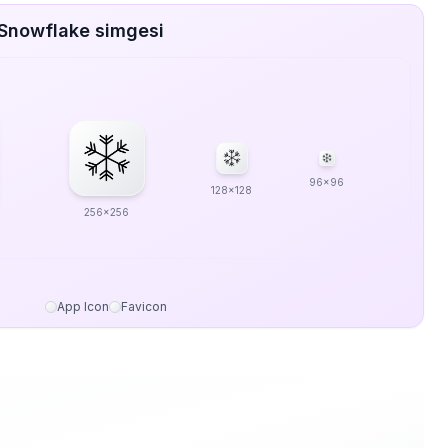
 Snowflake simgesi
96x96
128x128
256x256
App Icon
Favicon