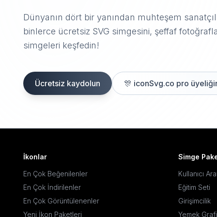
Dünyanın dört bir yanından muhteşem sanatçıla
binlerce ücretsiz SVG simgesini, şeffaf fotoğrafla
simgeleri keşfedin!
Ücretsiz kaydolun
🎊
iconSvg.co pro üyeliğin
İkonlar
Simge Pake
En Çok Beğenilenler
Kullanıcı Ar
En Çok İndirilenler
Eğitim Seti
En Çok Görüntülenenler
Girişimcilik
Yeni İkon Paketleri
Yemek Grafi