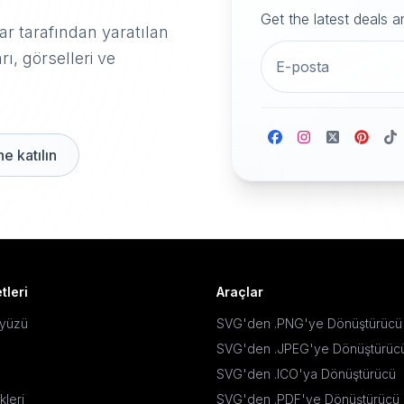
Get the latest deals 
r tarafından yaratılan
rı, görselleri ve
e katılın
tleri
Araçlar
ayüzü
SVG'den .PNG'ye Dönüştürücü
SVG'den .JPEG'ye Dönüştürüc
SVG'den .ICO'ya Dönüştürücü
kleri
SVG'den .PDF'ye Dönüştürücü