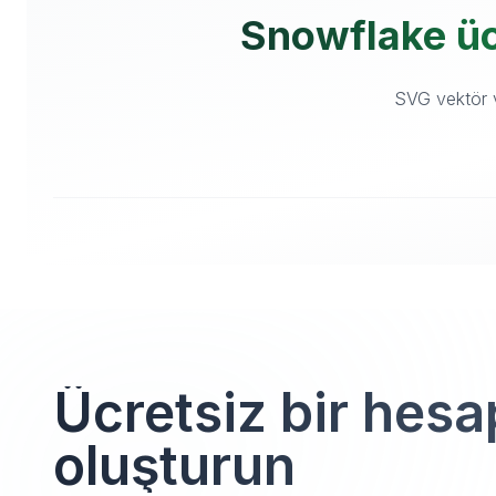
Snowflake ücr
SVG vektör v
Ücretsiz bir hesa
oluşturun