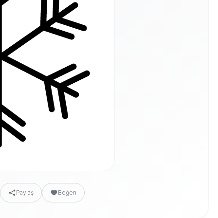
Paylaş
Beğen