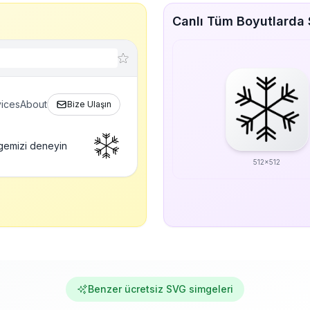
Canlı Tüm Boyutlarda
ices
About
Bize Ulaşın
gemizi deneyin
512x512
Benzer ücretsiz SVG simgeleri