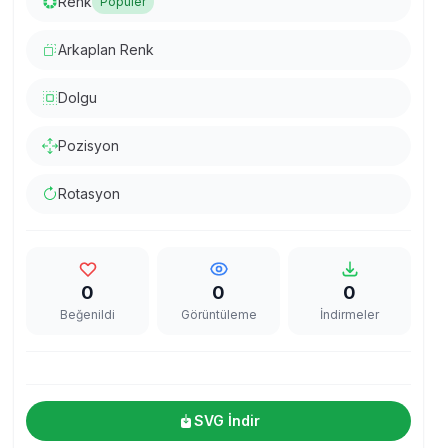
Renk
Popüler
Arkaplan Renk
Dolgu
Pozisyon
Rotasyon
0
0
0
Beğenildi
Görüntüleme
İndirmeler
SVG İndir