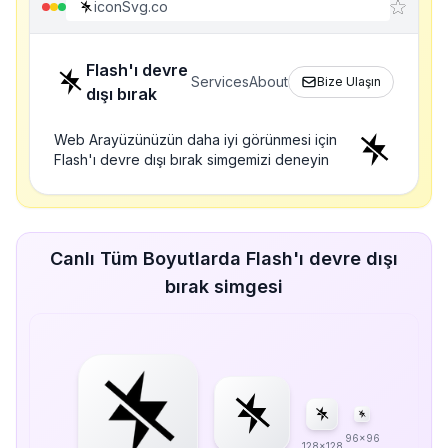
iconSvg.co
Flash'ı devre
Services
About
Bize Ulaşın
dışı bırak
Web Arayüzünüzün daha iyi görünmesi için
Flash'ı devre dışı bırak simgemizi deneyin
Canlı Tüm Boyutlarda Flash'ı devre dışı
bırak simgesi
96x96
128x128