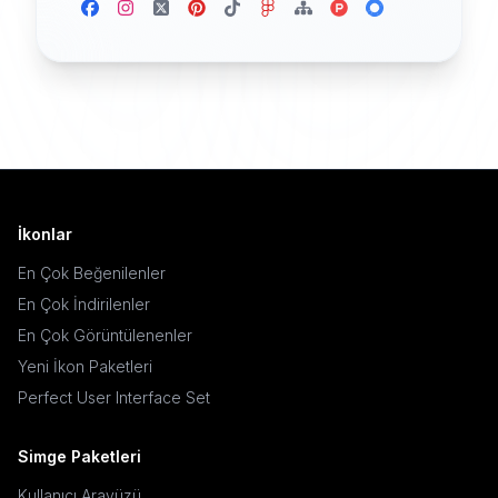
İkonlar
En Çok Beğenilenler
En Çok İndirilenler
En Çok Görüntülenenler
Yeni İkon Paketleri
Perfect User Interface Set
Simge Paketleri
Kullanıcı Arayüzü