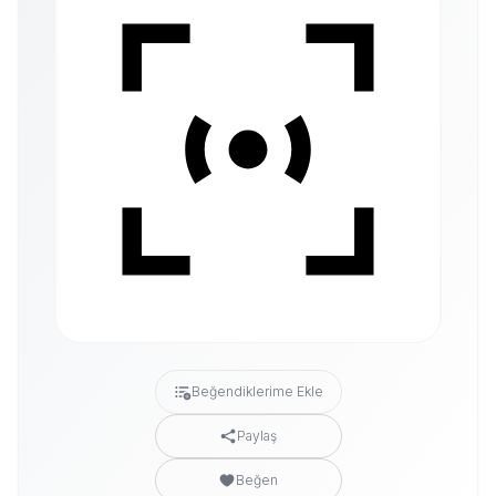
Beğendiklerime Ekle
Paylaş
Beğen