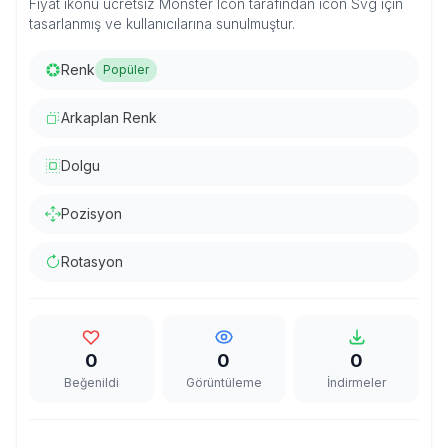
Fiyat ikonu ücretsiz Monster Icon tarafından icon Svg için
tasarlanmış ve kullanıcılarına sunulmuştur.
Renk
Popüler
Arkaplan Renk
Dolgu
Pozisyon
Rotasyon
0
0
0
Beğenildi
Görüntüleme
İndirmeler