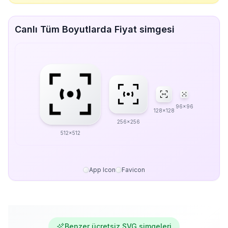
Canlı Tüm Boyutlarda Fiyat simgesi
96x96
128x128
256x256
512x512
App Icon
Favicon
Benzer ücretsiz SVG simgeleri