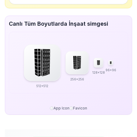
Canlı Tüm Boyutlarda İnşaat simgesi
96x96
128x128
256x256
512x512
App Icon
Favicon