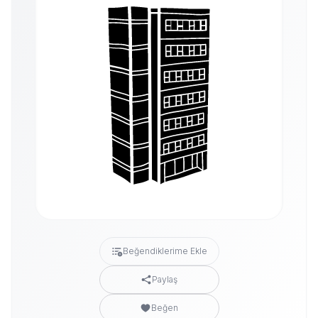
Beğendiklerime Ekle
Paylaş
Beğen