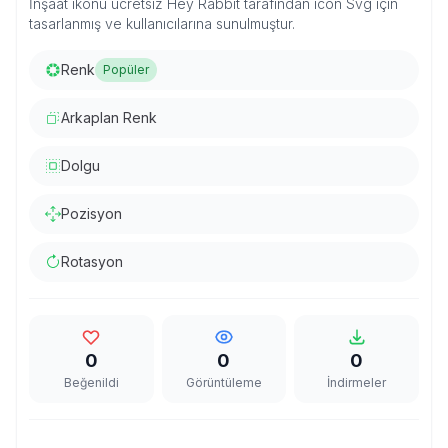
İnşaat ikonu ücretsiz Hey Rabbit tarafından icon Svg için
tasarlanmış ve kullanıcılarına sunulmuştur.
Renk
Popüler
Arkaplan Renk
Dolgu
Pozisyon
Rotasyon
0
0
0
Beğenildi
Görüntüleme
İndirmeler