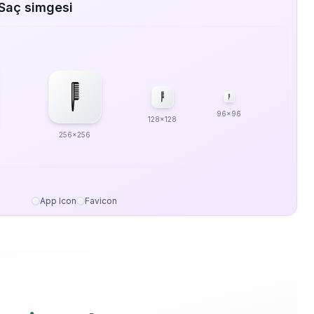
Saç simgesi
96x96
128x128
256x256
App Icon
Favicon