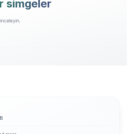
er simgeler
inceleyin.
ın