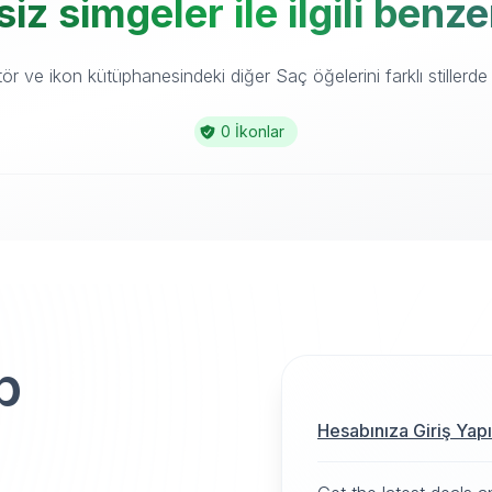
iz simgeler ile ilgili benz
r ve ikon kütüphanesindeki diğer Saç öğelerini farklı stillerde 
0 İkonlar
p
Hesabınıza Giriş Yap