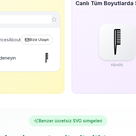
Canlı Tüm Boyutlarda 
ices
About
Bize Ulaşın
 deneyin
512x512
Benzer ücretsiz SVG simgeleri