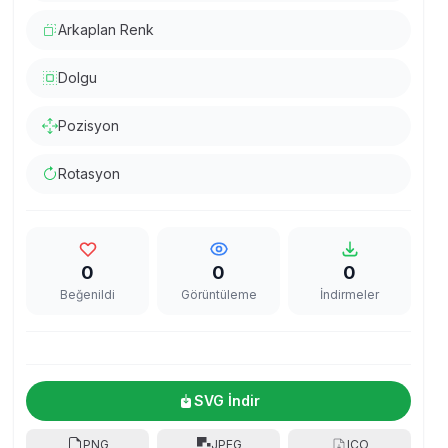
Arkaplan Renk
Dolgu
Pozisyon
Rotasyon
0
0
0
Beğenildi
Görüntüleme
İndirmeler
SVG İndir
PNG
JPEG
ICO