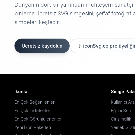
Dünyanın dört bir yanından muhteşem sanatçıla
binlerce ücretsiz SVG simgesini, şeffaf fotoğrafla
simgeleri keşfedin!
Ücretsiz kaydolun
🎊
iconSvg.co pro üyeliğin
İkonlar
Simge Pake
En Çok Beğenilenler
Kullanıcı Ar
En Çok İndirilenler
Eğitim Seti
En Çok Görüntülenenler
Girişimcilik
Yeni İkon Paketleri
Yemek Grafi