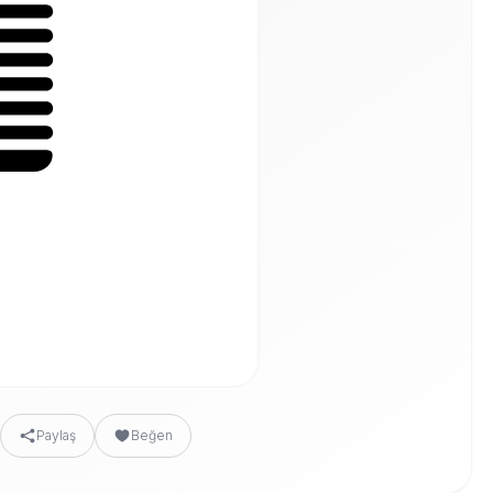
Paylaş
Beğen