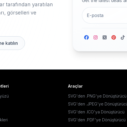
Get the latest deals 
r tarafından yaratılan
rı, görselleri ve
e katılın
tleri
Araçlar
ayüzü
SVG'den .PNG'ye Dönüştürücü
SVG'den .JPEG'ye Dönüştürüc
SVG'den .ICO'ya Dönüştürücü
kleri
SVG'den .PDF'ye Dönüştürücü