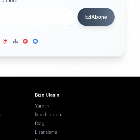
and more.
Abone
Bize Ulaşın
Yardım
ü
İkon İstekleri
Blog
Lisanslama