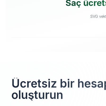
Saç ücrets
SVG vektö
Ücretsiz bir hesa
oluşturun