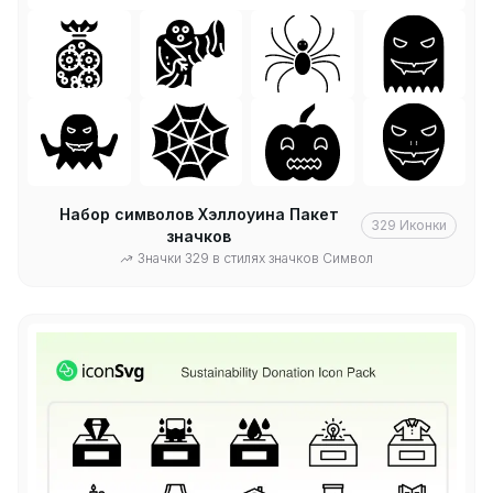
Набор символов Хэллоуина Пакет
329
Иконки
значков
Значки 329 в стилях значков Символ