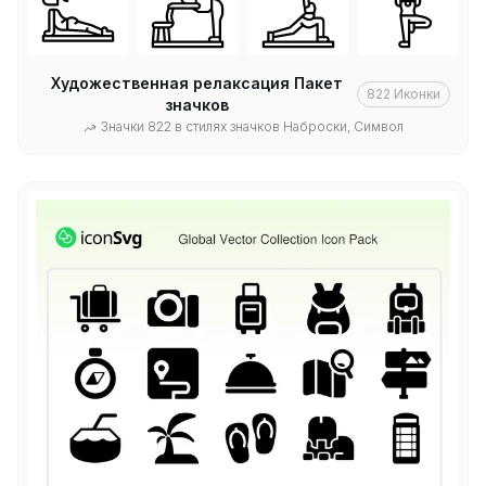
Художественная релаксация Пакет
822
Иконки
значков
Значки 822 в стилях значков Наброски, Символ