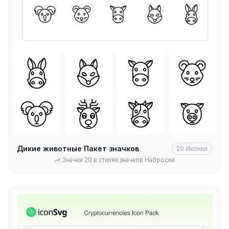
Дикие животные Пакет значков
20
Иконки
Значки 20 в стилях значков Наброски