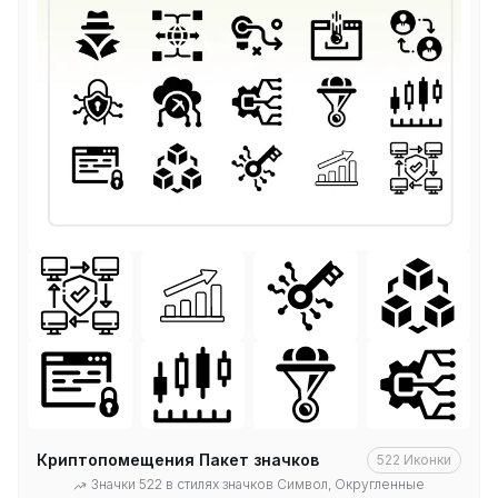
Криптопомещения Пакет значков
522
Иконки
Значки 522 в стилях значков Символ, Округленные