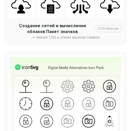
Создание сетей и вычисление
1135
Иконки
облаков Пакет значков
Значки 1,135 в стилях значков Символ