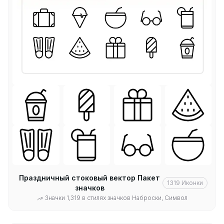
Праздничный стоковый вектор Пакет
1319
Иконки
значков
Значки 1,319 в стилях значков Наброски, Символ