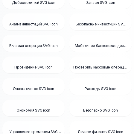
Добровольный SVG icon
Запасы SVG icon
Анализ инвестиций SVG icon
Безопасные инвестиции SVG
icon
Быстрая операция SVG icon
Мобильное банковское дело
SVG icon
Провидение SVG icon
Проверить кассовые операции
SVG icon
Оплата счетов SVG icon
Расходы SVG icon
Экономия SVG icon
Безопасно SVG icon
Управление временем SVG
Личные финансы SVG icon