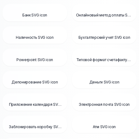
Банк SVG icon
Онлайновый метод оплаты SVG
icon
Наличность SVG icon
Бухгалтерский учет SVG icon
Powerpoint SVG icon
Типовой формат счетафактуры
SVG icon
Депонирование SVG icon
Деньги SVG icon
Приложение календаря SVG
Электронная почта SVG icon
icon
Заблокировать коробку SVG
Атм SVG icon
icon