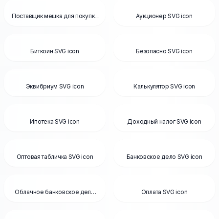
Поставщик мешка для покупки
Аукционер SVG icon
SVG icon
Биткоин SVG icon
Безопасно SVG icon
Эквибриум SVG icon
Калькулятор SVG icon
Ипотека SVG icon
Доходный налог SVG icon
Оптовая табличка SVG icon
Банковское дело SVG icon
Облачное банковское дело
Оплата SVG icon
SVG icon