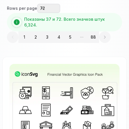
Rows per page
72
Показаны 37 и 72. Всего значков штук
6,324.
1
2
3
4
5
88