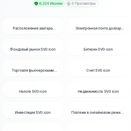
6,324 Иконки
0
Просмотры
Расположение аватара
Электронная почта доллар
пользователя SVG icon
деньги SVG icon
Фондовый рынок SVG icon
Биткоин SVG icon
Торговля фьючерсными
Счет SVG icon
изделиями SVG icon
Налоги SVG icon
Недвижимость SVG icon
Инвестиции SVG icon
Платежи в онлайновом режиме
SVG icon