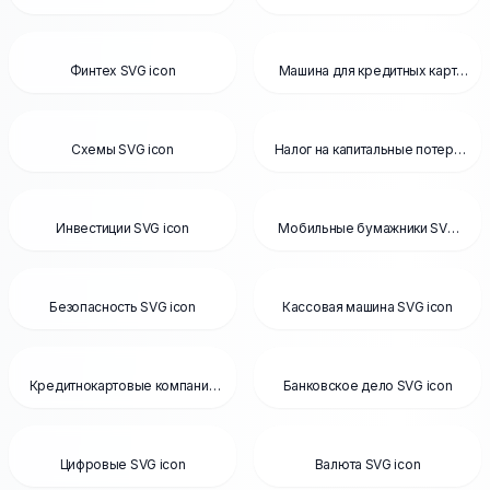
icon
Финтех SVG icon
Машина для кредитных карт
SVG icon
Схемы SVG icon
Налог на капитальные потери
SVG icon
Инвестиции SVG icon
Мобильные бумажники SVG
icon
Безопасность SVG icon
Кассовая машина SVG icon
Кредитнокартовые компании
Банковское дело SVG icon
SVG icon
Цифровые SVG icon
Валюта SVG icon