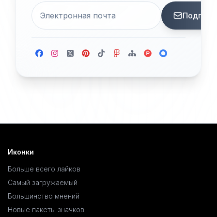
Подписа
Иконки
Больше всего лайков
Самый загружаемый
Большинство мнений
Новые пакеты значков