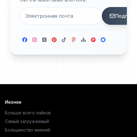
Подписа
Иконки
Больше всего лайков
Самый загружаемый
Большинство мнений