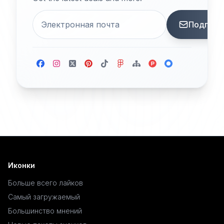
Подписа
Иконки
Больше всего лайков
Самый загружаемый
Большинство мнений