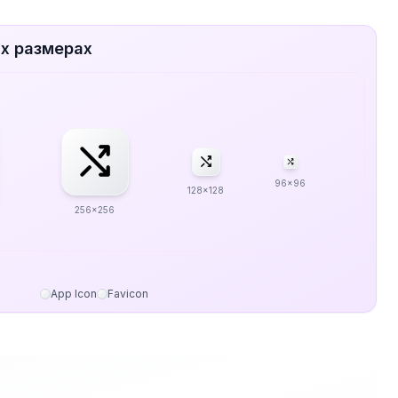
ых размерах
96x96
128x128
256x256
App Icon
Favicon