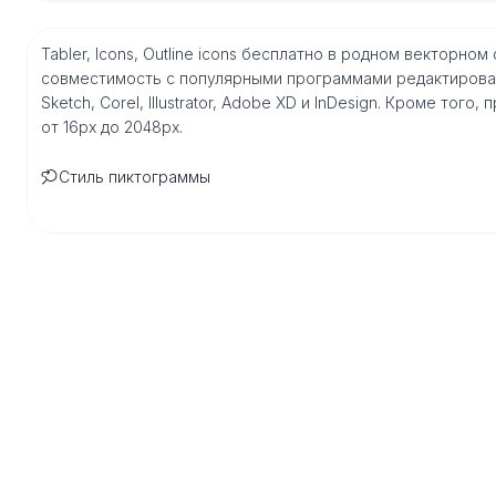
Tabler, Icons, Outline icons бесплатно в родном векторн
совместимость с популярными программами редактирован
Sketch, Corel, Illustrator, Adobe XD и InDesign. Кроме то
от 16px до 2048px.
Стиль пиктограммы