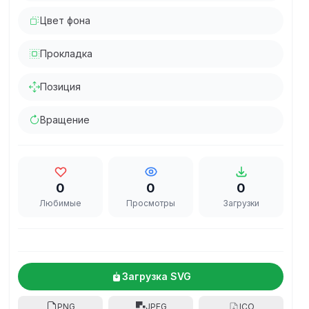
Цвет фона
Прокладка
Позиция
Вращение
0
0
0
Любимые
Просмотры
Загрузки
Загрузка SVG
PNG
JPEG
ICO