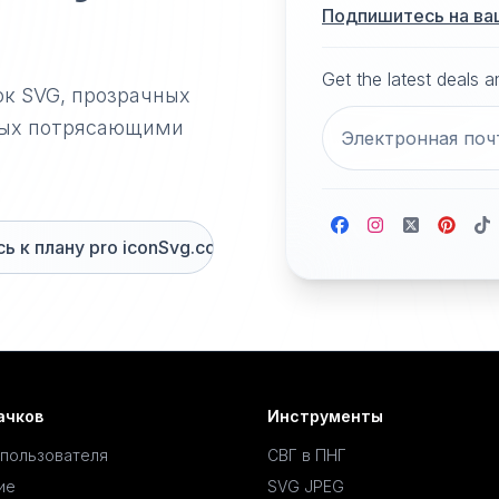
Подпишитесь на ва
Get the latest deals 
ок SVG, прозрачных
нных потрясающими
 к плану pro iconSvg.co
ачков
Инструменты
 пользователя
СВГ в ПНГ
ие
SVG JPEG