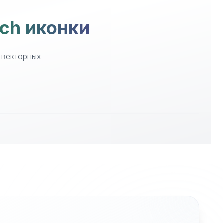
tch иконки
 векторных