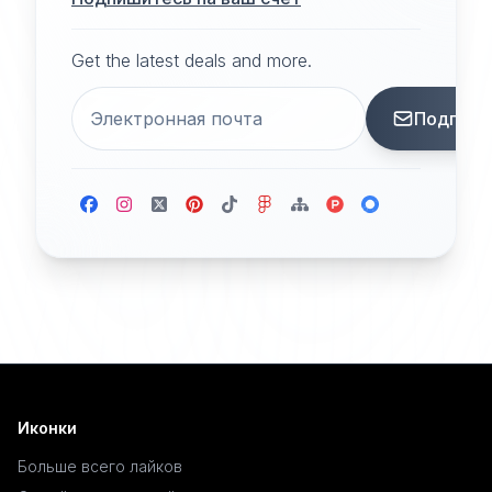
Get the latest deals and more.
Подписа
Иконки
Больше всего лайков