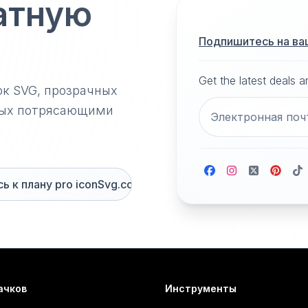
атную
Подпишитесь на ва
Get the latest deals 
ок SVG, прозрачных
нных потрясающими
 к плану pro iconSvg.co
ачков
Инструменты