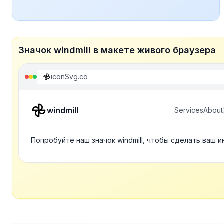
Значок windmill в макете живого браузера
iconSvg.co
windmill
Services
About
Попробуйте наш значок windmill, чтобы сделать ваш 