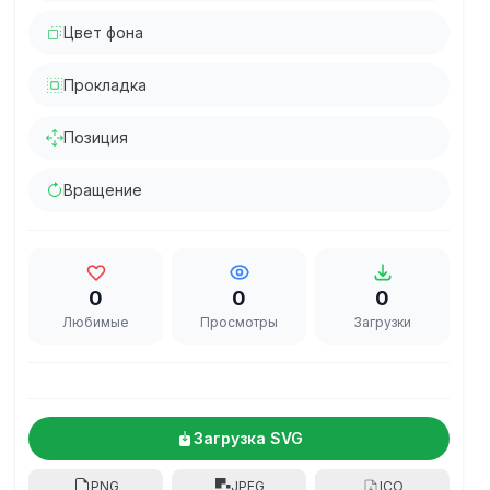
Цвет фона
Прокладка
Позиция
Вращение
0
0
0
Любимые
Просмотры
Загрузки
Загрузка SVG
PNG
JPEG
ICO