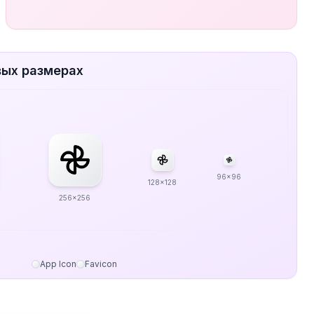
вых размерах
96x96
128x128
256x256
App Icon
Favicon