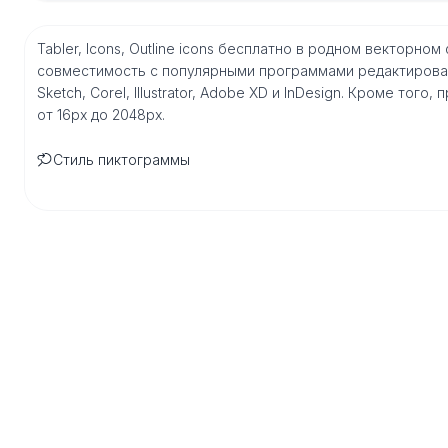
Tabler, Icons, Outline icons бесплатно в родном векторно
совместимость с популярными программами редактирован
Sketch, Corel, Illustrator, Adobe XD и InDesign. Кроме то
от 16px до 2048px.
Стиль пиктограммы