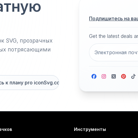
атную
Подпишитесь на ва
Get the latest deals 
ок SVG, прозрачных
нных потрясающими
 к плану pro iconSvg.co
ачков
Инструменты