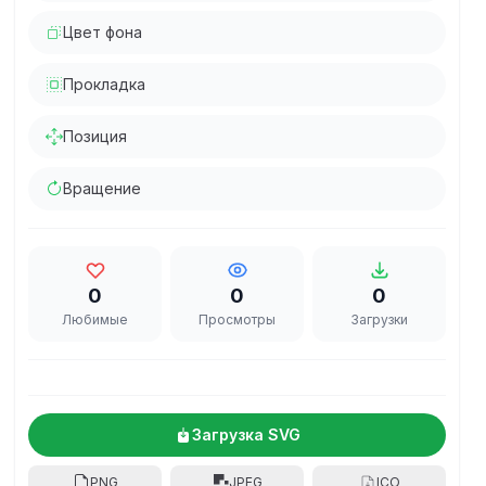
Цвет фона
Прокладка
Позиция
Вращение
0
0
0
Любимые
Просмотры
Загрузки
Загрузка SVG
PNG
JPEG
ICO