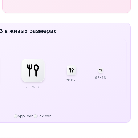
-3 в живых размерах
96x96
128x128
256x256
App Icon
Favicon