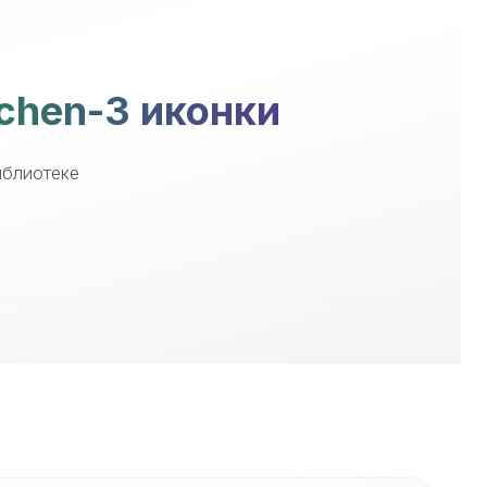
tchen-3 иконки
иблиотеке