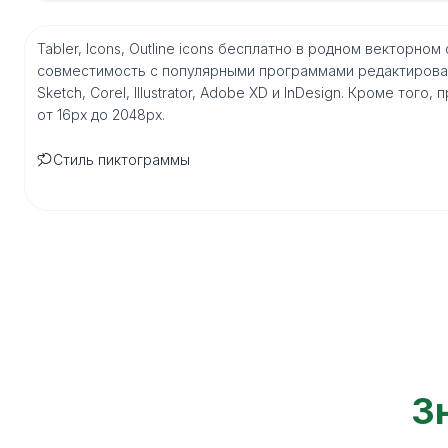
Tabler, Icons, Outline icons бесплатно в родном векторно
совместимость с популярными программами редактирован
Sketch, Corel, Illustrator, Adobe XD и InDesign. Кроме то
от 16px до 2048px.
Стиль пиктограммы
Зн