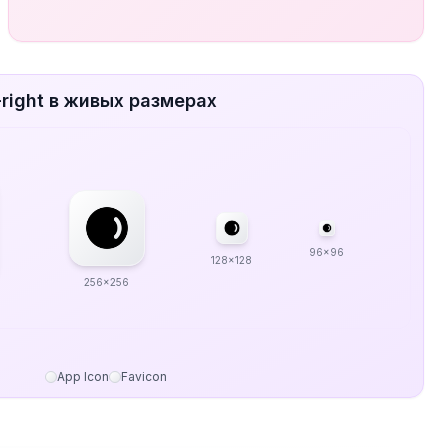
right в живых размерах
96x96
128x128
256x256
App Icon
Favicon