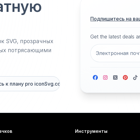
атную
Подпишитесь на ва
Get the latest deals 
ок SVG, прозрачных
нных потрясающими
 к плану pro iconSvg.co
ачков
Инструменты