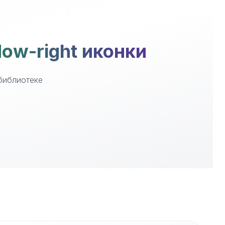
ow-right иконки
 библиотеке