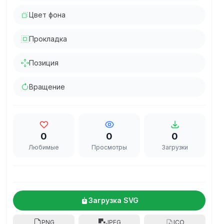
Цвет фона
Прокладка
Позиция
Вращение
0
0
0
Любимые
Просмотры
Загрузки
Загрузка SVG
PNG
JPEG
ICO