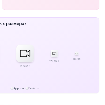
ых размерах
96x96
128x128
256x256
App Icon
Favicon