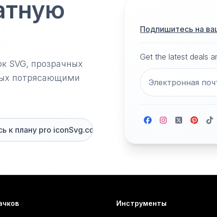
атную
Подпишитесь на ва
Get the latest deals 
ок SVG, прозрачных
нных потрясающими
 к плану pro iconSvg.co
ачков
Инструменты