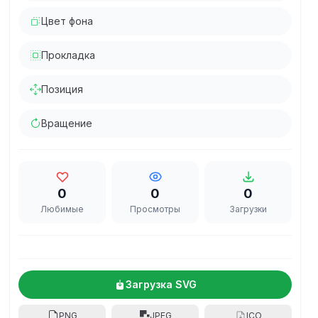
Цвет фона
Прокладка
Позиция
Вращение
0
0
0
Любимые
Просмотры
Загрузки
Загрузка SVG
PNG
JPEG
ICO