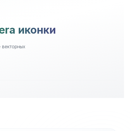
era иконки
е векторных