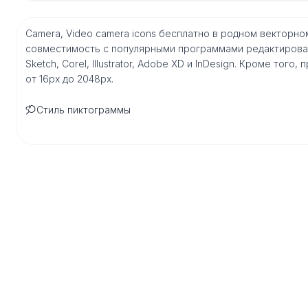
Camera, Video camera icons бесплатно в родном векторн
совместимость с популярными программами редактирован
Sketch, Corel, Illustrator, Adobe XD и InDesign. Кроме то
от 16px до 2048px.
Стиль пиктограммы