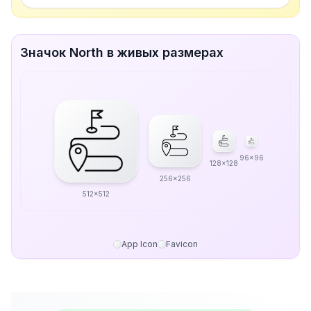
Значок North в живых размерах
96x96
128x128
256x256
512x512
App Icon
Favicon