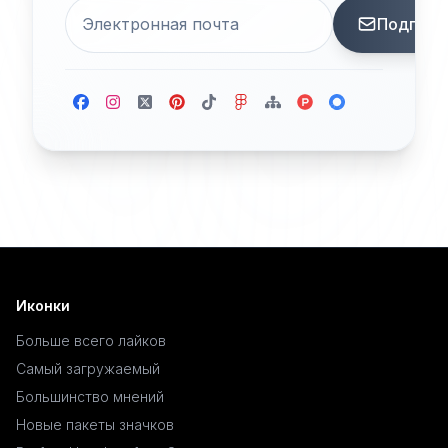
Подписа
Иконки
Больше всего лайков
Самый загружаемый
Большинство мнений
Новые пакеты значков