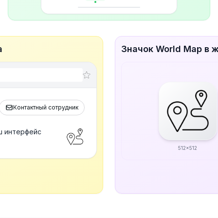
а
Значок World Map в 
Контактный сотрудник
ш интерфейс
512x512