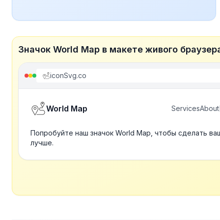
Значок World Map в макете живого браузер
iconSvg.co
World Map
Services
About
Попробуйте наш значок World Map, чтобы сделать ва
лучше.