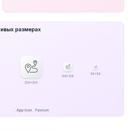
живых размерах
96x96
128x128
256x256
App Icon
Favicon