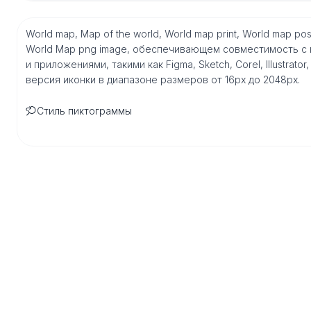
World map, Map of the world, World map print, World map 
World Map png image, обеспечивающем совместимость с
и приложениями, такими как Figma, Sketch, Corel, Illustrat
версия иконки в диапазоне размеров от 16px до 2048px.
Стиль пиктограммы