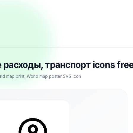
 расходы, транспорт icons fre
rld map print, World map poster SVG icon