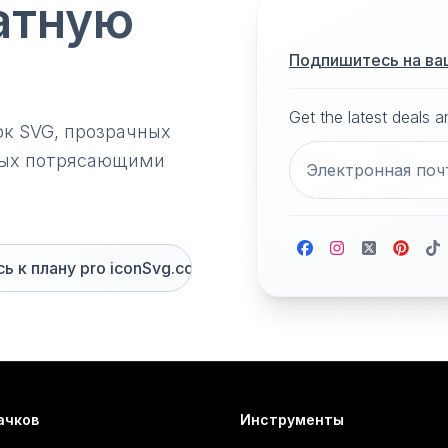
атную
Подпишитесь на ва
Get the latest deals 
ок SVG, прозрачных
нных потрясающими
 к плану pro iconSvg.co
ачков
Инструменты