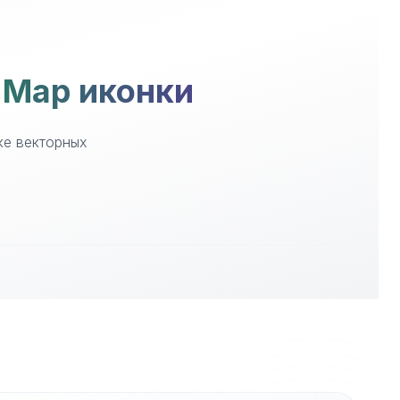
 Map иконки
ке векторных