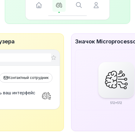
узера
Значок Microprocess
Контактный сотрудник
ть ваш интерфейс
512x512