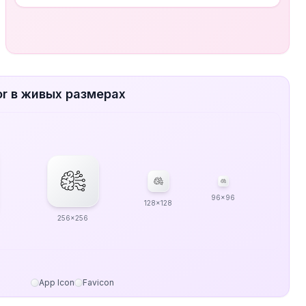
or в живых размерах
96x96
128x128
256x256
App Icon
Favicon