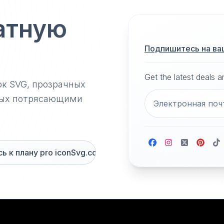
атную
Подпишитесь на ва
Get the latest deals 
ок SVG, прозрачных
нных потрясающими
 к плану pro iconSvg.co