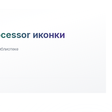
ocessor иконки
иблиотеке