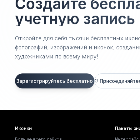
Создайте беспл
учетную запись
Откройте для себя тысячи бесплатных икон
фотографий, изображений и иконок, созда
художниками по всему миру!
Зарегистрируйтесь бесплатно
🎊
Присоединяйтесь
Иконки
Пакеты зн
Больше всего лайков
Интерфэйс