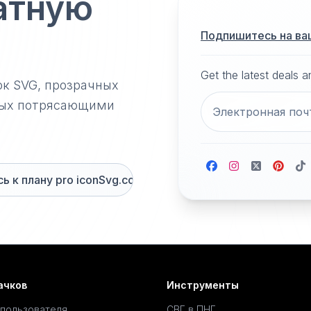
атную
Подпишитесь на ва
Get the latest deals 
ок SVG, прозрачных
нных потрясающими
 к плану pro iconSvg.co
ачков
Инструменты
 пользователя
СВГ в ПНГ