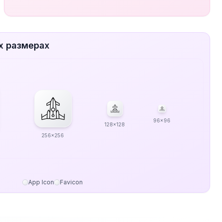
х размерах
96x96
128x128
256x256
App Icon
Favicon