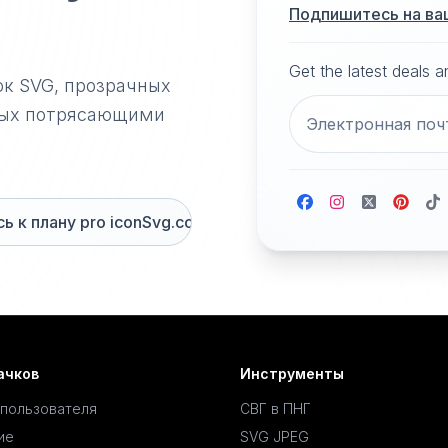
Подпишитесь на ва
Get the latest deals 
ок SVG, прозрачных
нных потрясающими
 к плану pro iconSvg.co
ачков
Инструменты
 пользователя
СВГ в ПНГ
ие
SVG JPEG