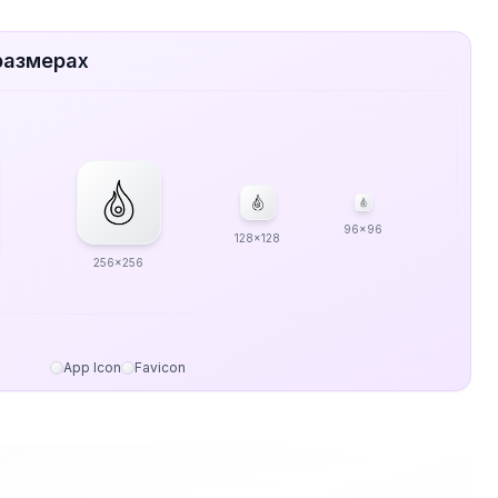
размерах
96x96
128x128
256x256
App Icon
Favicon