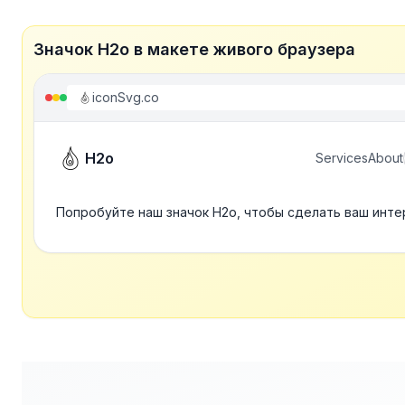
Значок H2o в макете живого браузера
iconSvg.co
H2o
Services
About
Попробуйте наш значок H2o, чтобы сделать ваш инте