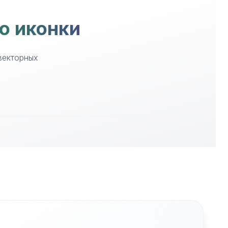
o иконки
векторных