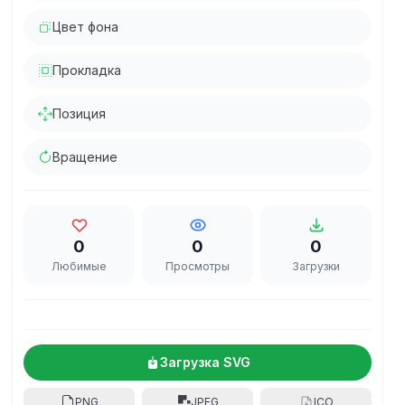
Цвет фона
Прокладка
Позиция
Вращение
0
0
0
Любимые
Просмотры
Загрузки
Загрузка SVG
PNG
JPEG
ICO