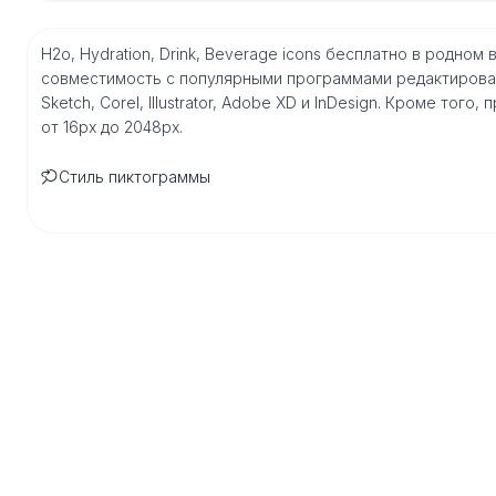
H2o, Hydration, Drink, Beverage icons бесплатно в родн
совместимость с популярными программами редактирован
Sketch, Corel, Illustrator, Adobe XD и InDesign. Кроме то
от 16px до 2048px.
Стиль пиктограммы