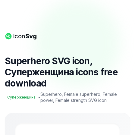
icon
Svg
Superhero SVG icon,
Суперженщина icons free
download
Superhero, Female superhero, Female
•
Суперженщина
power, Female strength SVG icon