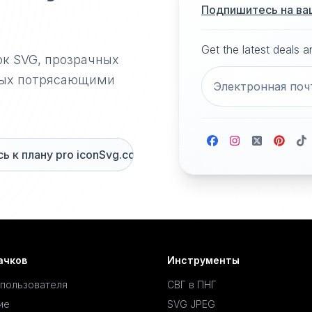
Подпишитесь на ва
Get the latest deals 
ок SVG, прозрачных
нных потрясающими
 к плану pro iconSvg.co
ачков
Инструменты
 пользователя
СВГ в ПНГ
ие
SVG JPEG