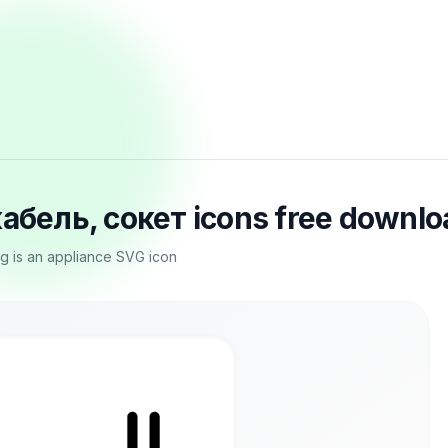
кабель, сокет icons free downlo
ug is an appliance SVG icon