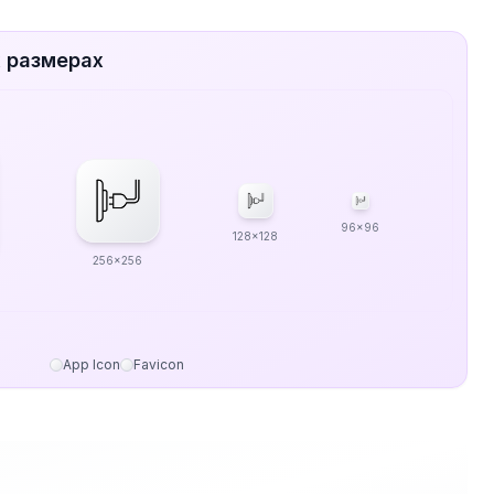
х размерах
96x96
128x128
256x256
App Icon
Favicon