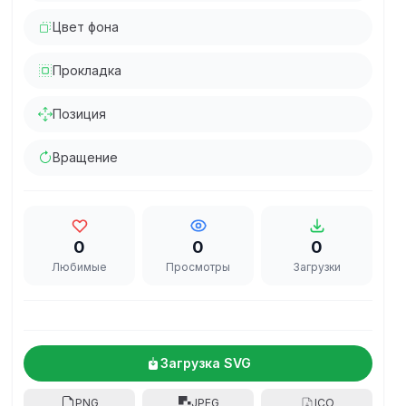
Цвет фона
Прокладка
Позиция
Вращение
0
0
0
Любимые
Просмотры
Загрузки
Загрузка SVG
PNG
JPEG
ICO