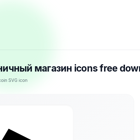
тничный магазин icons free dow
ecoin SVG icon