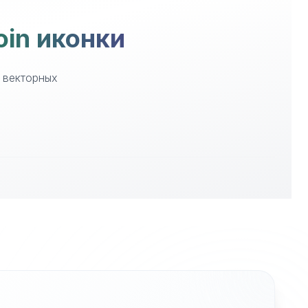
oin иконки
е векторных