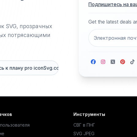
Подпишитесь на ва
Get the latest deals 
ок SVG, прозрачных
нных потрясающими
 к плану pro iconSvg.co
ачков
Инструменты
 пользователя
СВГ в ПНГ
ие
SVG JPEG