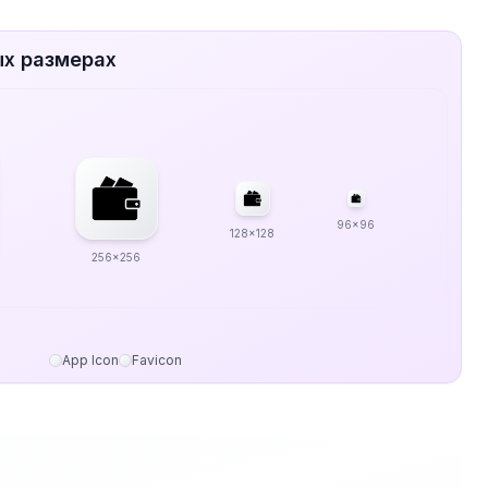
ых размерах
96x96
128x128
256x256
App Icon
Favicon