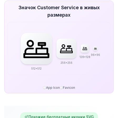
Значок Customer Service в живых
размерах
96x96
128x128
256x256
512x512
App Icon
Favicon
Похожие бесплатные иконки SVG