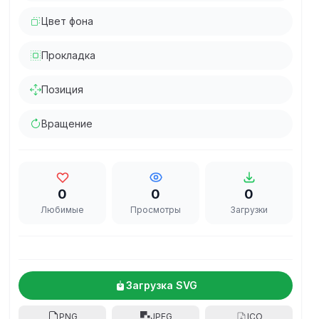
Цвет фона
Прокладка
Позиция
Вращение
0
0
0
Любимые
Просмотры
Загрузки
Загрузка SVG
PNG
JPEG
ICO