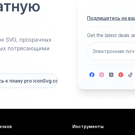
атную
Подпишитесь на ва
Get the latest deals 
ок SVG, прозрачных
нных потрясающими
 к плану pro iconSvg.co
ачков
Инструменты