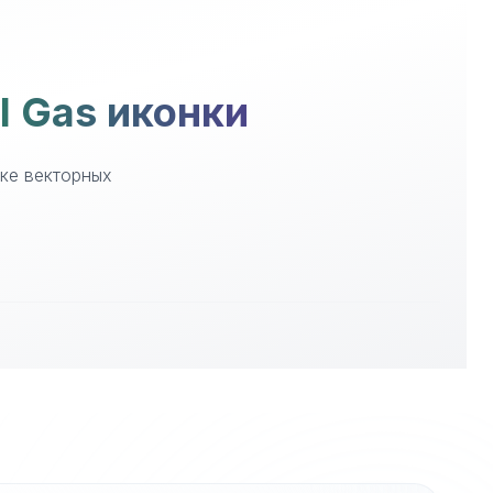
l Gas иконки
еке векторных