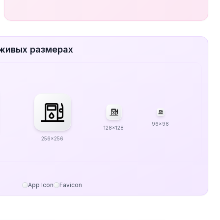
 живых размерах
96x96
128x128
256x256
App Icon
Favicon