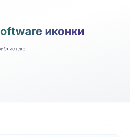
Software иконки
библиотеке