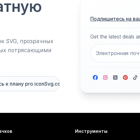
атную
Подпишитесь на ва
Get the latest deals 
ок SVG, прозрачных
нных потрясающими
 к плану pro iconSvg.co
ачков
Инструменты