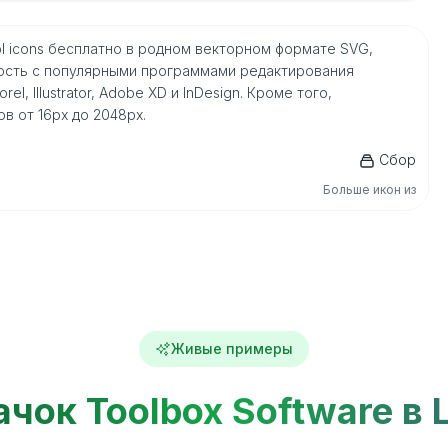
Tool icons бесплатно в родном векторном формате SVG,
ость с популярными программами редактирования
l, Illustrator, Adobe XD и InDesign. Кроме того,
в от 16px до 2048px.
Сбор
Больше икон из
Живые примеры
ачок Toolbox Software в L