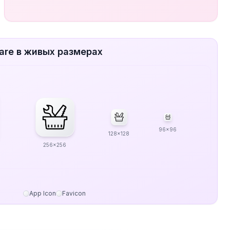
ware в живых размерах
96x96
128x128
256x256
App Icon
Favicon