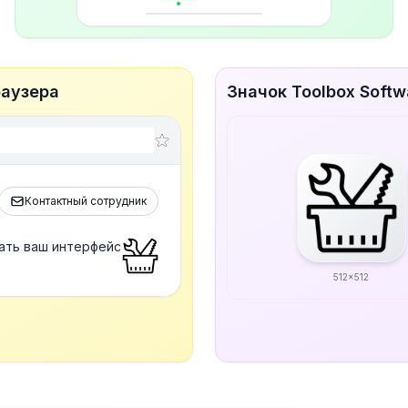
раузера
Значок Toolbox Soft
Контактный сотрудник
лать ваш интерфейс
512x512