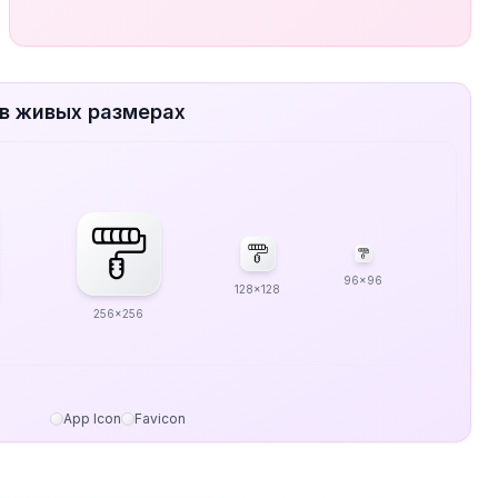
g в живых размерах
96x96
128x128
256x256
App Icon
Favicon