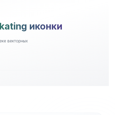
kating иконки
теке векторных