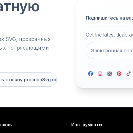
атную
Подпишитесь на ва
Get the latest deals 
ок SVG, прозрачных
нных потрясающими
 к плану pro iconSvg.co
ачков
Инструменты