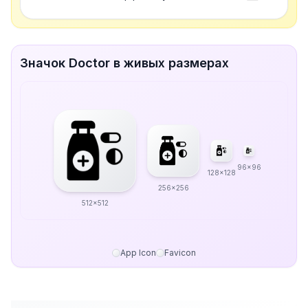
Значок Doctor в живых размерах
96x96
128x128
256x256
512x512
App Icon
Favicon