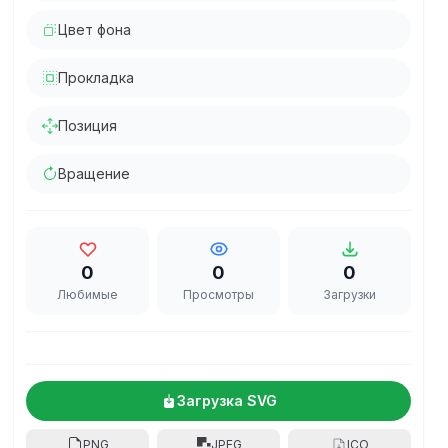
Цвет фона
Прокладка
Позиция
Вращение
0
0
0
Любимые
Просмотры
Загрузки
Загрузка SVG
PNG
JPEG
ICO