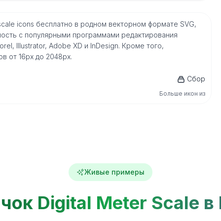
nheit scale icons бесплатно в родном векторном формате SVG,
имость с популярными программами редактирования
l, Illustrator, Adobe XD и InDesign. Кроме того,
в от 16px до 2048px.
Сбор
Больше икон из
Живые примеры
чок Digital Meter Scale в 