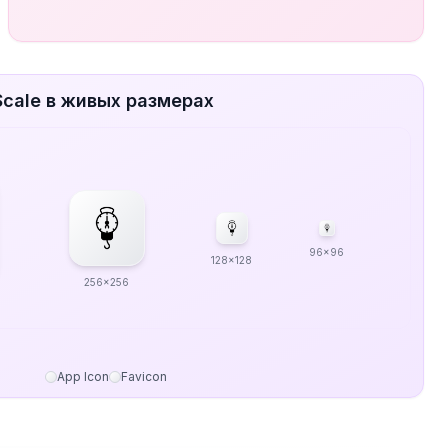
 Scale в живых размерах
96x96
128x128
256x256
App Icon
Favicon