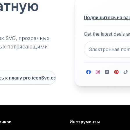
атную
Подпишитесь на ва
Get the latest deals 
ок SVG, прозрачных
нных потрясающими
 к плану pro iconSvg.co
ачков
Инструменты