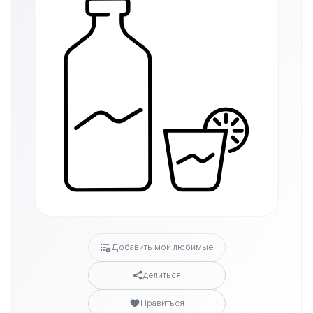
Добавить мои любимые
делиться
Нравиться