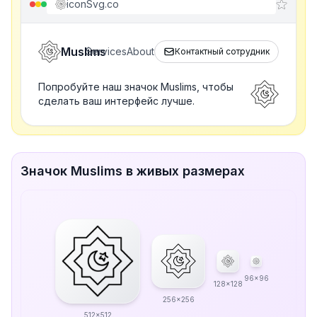
iconSvg.co
Muslims
Services
About
Контактный сотрудник
Попробуйте наш значок Muslims, чтобы
сделать ваш интерфейс лучше.
Значок Muslims в живых размерах
96x96
128x128
256x256
512x512