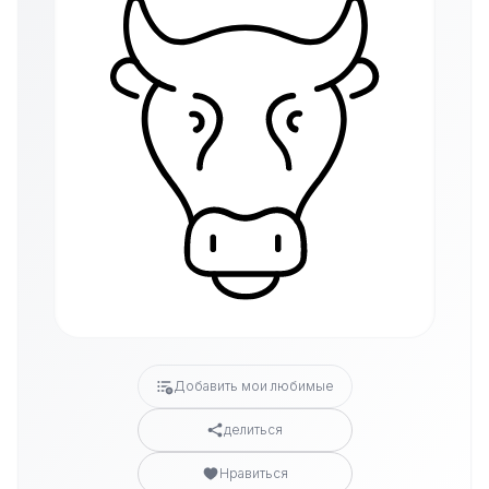
Добавить мои любимые
делиться
Нравиться