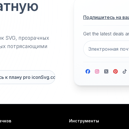
атную
Подпишитесь на ва
Get the latest deals 
ок SVG, прозрачных
нных потрясающими
 к плану pro iconSvg.co
ачков
Инструменты