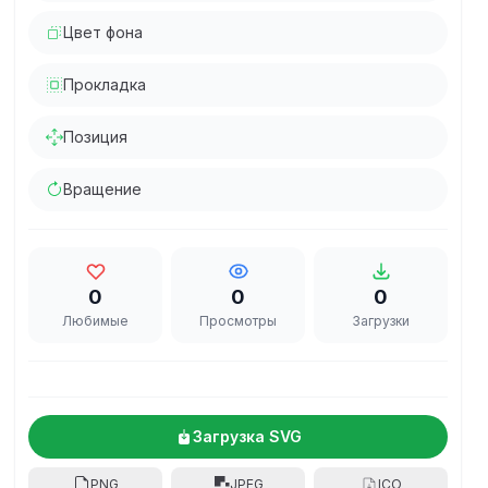
Цвет фона
Прокладка
Позиция
Вращение
0
0
0
Любимые
Просмотры
Загрузки
Загрузка SVG
PNG
JPEG
ICO