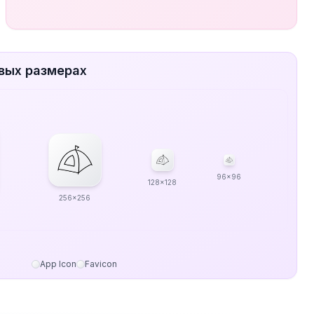
вых размерах
96x96
128x128
256x256
App Icon
Favicon