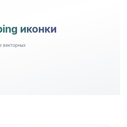
ing иконки
е векторных