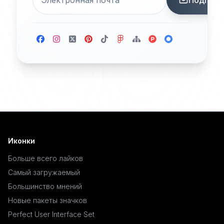
Подписа
Иконки
Больше всего лайков
Самый загружаемый
Большинство мнений
Новые пакеты значков
Perfect User Interface Set