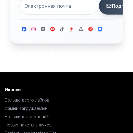
Подписа
Иконки
Больше всего лайков
Самый загружаемый
Большинство мнений
Новые пакеты значков