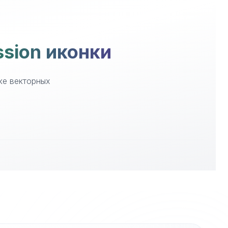
ssion иконки
ке векторных