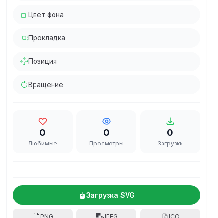
Цвет фона
Прокладка
Позиция
Вращение
0
0
0
Любимые
Просмотры
Загрузки
Загрузка SVG
PNG
JPEG
ICO