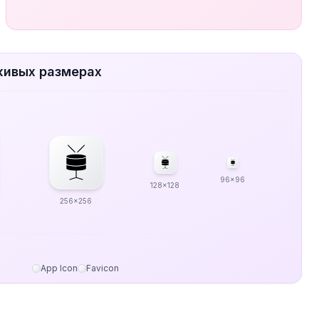
 живых размерах
96x96
128x128
256x256
App Icon
Favicon