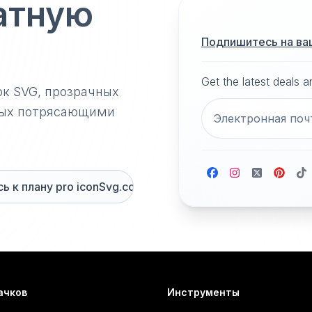
атную
Подпишитесь на ва
Get the latest deals 
ок SVG, прозрачных
нных потрясающими
 к плану pro iconSvg.co
ачков
Инструменты