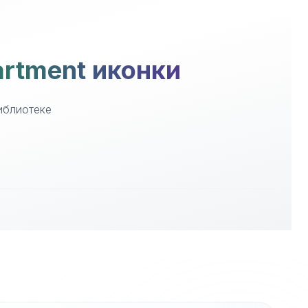
artment иконки
библиотеке