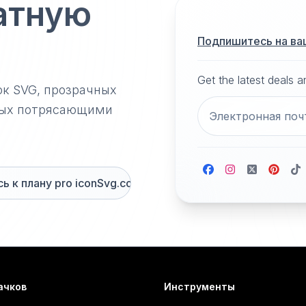
атную
Подпишитесь на ва
Get the latest deals 
ок SVG, прозрачных
нных потрясающими
 к плану pro iconSvg.co
ачков
Инструменты