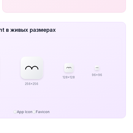
nt в живых размерах
96x96
128x128
256x256
App Icon
Favicon