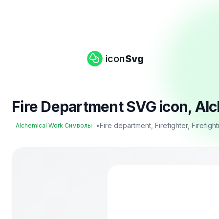
icon
Svg
Fire Department SVG icon, A
•
Fire department, Firefighter, Firefigh
Alchemical Work Символы