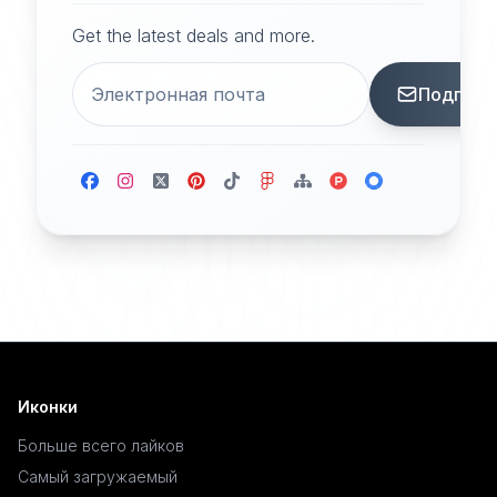
Get the latest deals and more.
Подписа
Иконки
Больше всего лайков
Самый загружаемый