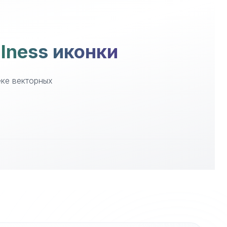
lness иконки
еке векторных