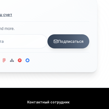
ш счет
and more.
Подписаться
Контактный сотрудник