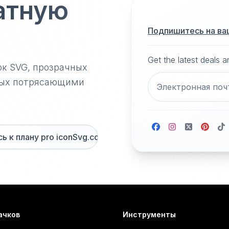
атную
Подпишитесь на ва
Get the latest deals 
ок SVG, прозрачных
нных потрясающими
 к плану pro iconSvg.co
ачков
Инструменты