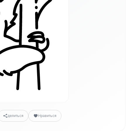
делиться
Нравиться