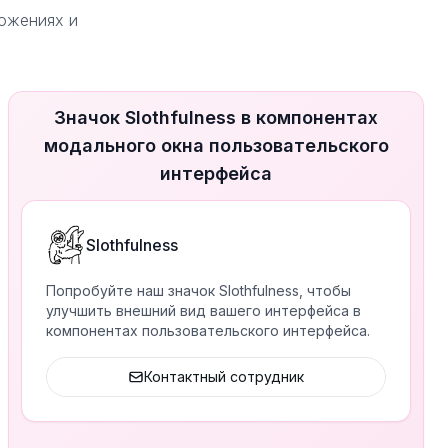
ложениях и
Значок Slothfulness в компонентах
модального окна пользовательского
интерфейса
Slothfulness
Попробуйте наш значок Slothfulness, чтобы
улучшить внешний вид вашего интерфейса в
компонентах пользовательского интерфейса.
Контактный сотрудник