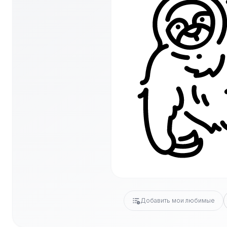
Добавить мои любимые