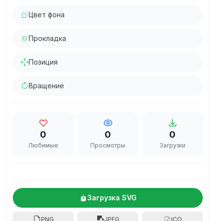
Цвет фона
Прокладка
Позиция
Вращение
0
0
0
Любимые
Просмотры
Загрузки
Загрузка SVG
PNG
JPEG
ICO