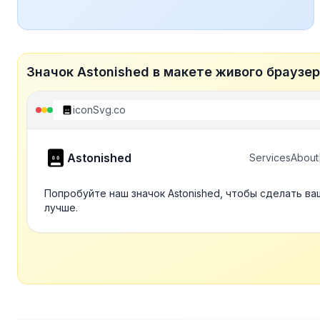
Значок Astonished в макете живого браузе
iconSvg.co
Astonished
Services
About
Попробуйте наш значок Astonished, чтобы сделать в
лучше.