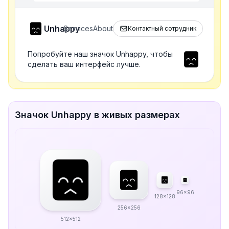
Unhappy
Services
About
Контактный сотрудник
Попробуйте наш значок Unhappy, чтобы
сделать ваш интерфейс лучше.
Значок Unhappy в живых размерах
96x96
128x128
256x256
512x512