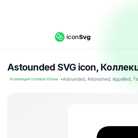
icon
Svg
Astounded SVG icon, Коллекц
•
Astounded, Astonished, Appalled, Te
Коллекция головок блока