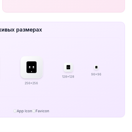
живых размерах
96x96
128x128
256x256
App Icon
Favicon