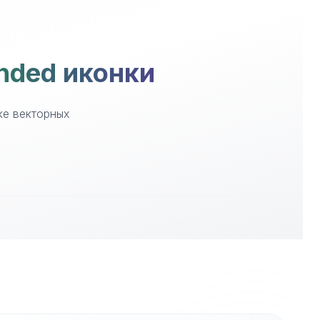
nded иконки
ке векторных