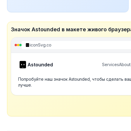
Значок Astounded в макете живого браузер
iconSvg.co
Astounded
Services
About
Попробуйте наш значок Astounded, чтобы сделать ва
лучше.