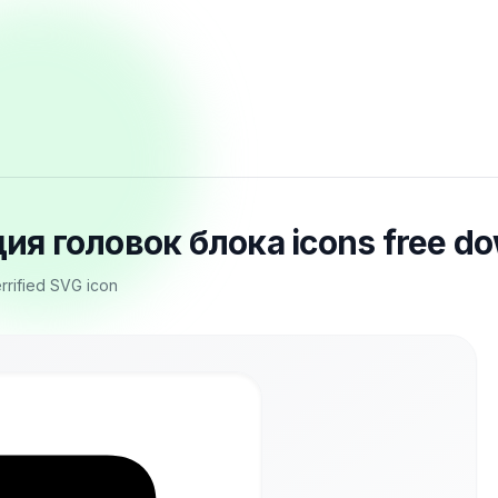
ия головок блока icons free d
rrified SVG icon