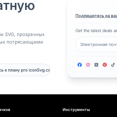
атную
Подпишитесь на ва
Get the latest deals 
ок SVG, прозрачных
нных потрясающими
 к плану pro iconSvg.co
ачков
Инструменты