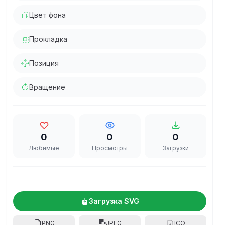
Цвет фона
Прокладка
Позиция
Вращение
0
0
0
Любимые
Просмотры
Загрузки
Загрузка SVG
PNG
JPEG
ICO