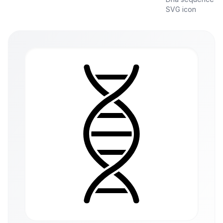
SVG icon