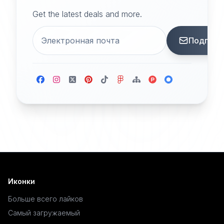
Get the latest deals and more.
Подписа
Иконки
Больше всего лайков
Самый загружаемый